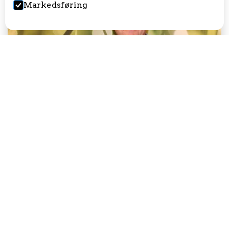
Markedsføring
Brev til kunder og leverandører av Skala
Vi tar kontakt for å dele viktige og positive
nyheter vedrørende Skalagruppens fremtid. I
kjølvannet av en strategisk restrukturering, hvor
vi har konsentrert oss om vår kjernevirksomhet,
står vi nå ved begynnelsen av et spennende nytt
kapittel.
29/2/24
Les mer